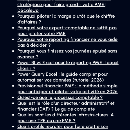
stratégique pour faire grandir votre PME |
DScaleUp
Pourquoi piloter la marge plutôt que le chiffre
d'affaires ?
Pourquoi votre expert-comptable ne suffit pas
pour piloter votre PME
Pourquoi votre reporting financier ne vous aide
pas à décider ?
Pourquoi vous finissez vos journées épuisé sans
avancer ?
Power BI vs Excel pour le reporting PME : lequel
choisir ?
Power Query Excel : le guide complet pour
automatiser vos données (tutoriel 2026)
Prévisionnel financier PME : la méthode simple
pour anticiper et piloter votre activité en 2026
Qu’est-ce que le processus comptable ?
Quel est le rôle d'un directeur administratif et
financier (DAF) ? Le guide complete
Quelles sont les différentes infrastructures IA
pour une TPE ou une PME ?
Quels profils recruter pour faire croître son