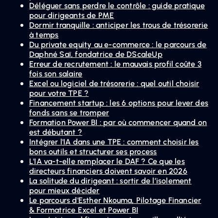
Déléguer sans perdre le contrôle : guide pratique
pour dirigeants de PME
Dormir tranquille : anticiper les trous de trésorerie
à temps
Du private equity au e-commerce : le parcours de
Daphné Saï, fondatrice de DScaleUp
Erreur de recrutement : le mauvais profil coûte 3
fois son salaire
Excel ou logiciel de trésorerie : quel outil choisir
pour votre TPE ?
Financement startup : les 6 options pour lever des
fonds sans se tromper
Formation Power BI : par où commencer quand on
est débutant ?
Intégrer l'IA dans une TPE : comment choisir les
bons outils et structurer ses process
L'IA va-t-elle remplacer le DAF ? Ce que les
directeurs financiers doivent savoir en 2026
La solitude du dirigeant : sortir de l’isolement
pour mieux décider
Le parcours d'Esther Nkouma, Pilotage Financier
& Formatrice Excel et Power BI