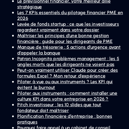
Le prévisionnel financier, votre meilleur allié
stratégique
Les 7 KPIs essentiels du pilotage financier PME en
2026
Levée de fonds startup : ce que les investisseurs
regardent vraiment dans votre dossier
Maîtriser les principes d’une bonne gestion
financière : guide pour les dirigeants de PME
Manque de trésorerie : 5 actions d’urgence avant
d’appeler la banque
Patron Incognito problèmes management : les 5
angles morts que les dirigeants ne voient pas
Peut-on vraiment utiliser Claude pour créer des
formules Excel ? Mon retour d'expérience
Piloter à vue ou aux instruments ? Les KPI qui
évitent le burnout
Piloter aux instruments : comment installer une
culture KPI dans votre entreprise en 2026 ?
Pitch investisseur : les 10 slides que tout
fondateur doit maîtriser
Planification financière d’entreprise : bonnes
pratiques
Pourquoi faire appel à un cabinet de conseil