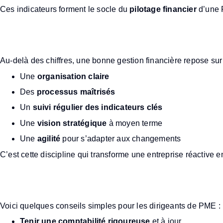
Ces indicateurs forment le socle du
pilotage financier
d’une 
Quels sont les principes f
Au-delà des chiffres, une bonne gestion financière repose sur 
Une
organisation claire
Des
processus maîtrisés
Un
suivi régulier des indicateurs clés
Une
vision stratégique
à moyen terme
Une
agilité
pour s’adapter aux changements
C’est cette discipline qui transforme une entreprise réactive e
Comment faire pour avoir u
Voici quelques conseils simples pour les dirigeants de PME :
Tenir une comptabilité rigoureuse
et à jour