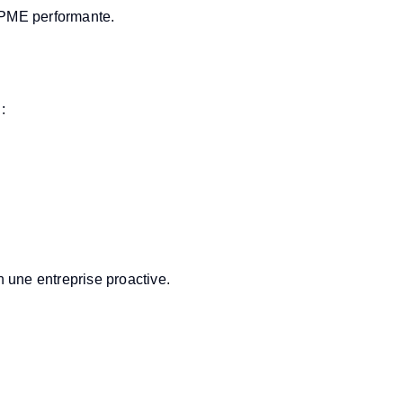
PME performante.
ondamentaux de la gestion 
:
n une entreprise proactive.
ne bonne gestion financièr