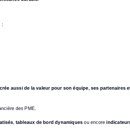
s de la finance ?
 :
rée aussi de la valeur pour son équipe, ses partenaires et
our piloter efficacement sa
inancière des PME.
atisés
,
tableaux de bord dynamiques
ou encore
indicateur