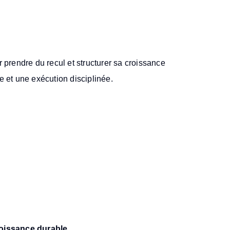
 prendre du recul et structurer sa croissance
e et une exécution disciplinée.
nance ?
oissance durable
.