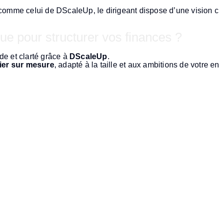
omme celui de DScaleUp, le dirigeant dispose d’une vision cl
e pour structurer vos finances ?
e et clarté grâce à
DScaleUp
.
cier sur mesure
, adapté à la taille et aux ambitions de votre en