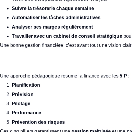
Suivre la trésorerie chaque semaine
Automatiser les tâches administratives
Analyser ses marges régulièrement
Travailler avec un cabinet de conseil stratégique
pour
Une bonne gestion financière, c’est avant tout une vision clair
Quels sont les 5 P de la fi
Une approche pédagogique résume la finance avec les
5 P
:
Planification
Prévision
Pilotage
Performance
Prévention des risques
Ces cinq piliers garantissent une
gestion maîtrisée
et une
cr