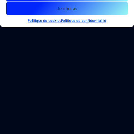
vision claire de vos
priorités, de votre
Je choisis
trésorerie et de vos
investissements vous
Politique de cookies
Politique de confidentialité
permet de sortir de
l’urgence permanente.
À ce sujet, vous pouvez
consulter notre article :
Structurer son avenir,
une planification
financière efficace