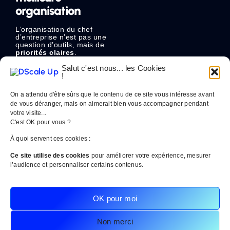
organisation
L’organisation du chef
d’entreprise n’est pas une
question d’outils, mais de
priorités claires
.
Pour alléger votre charge
Salut c'est nous... les Cookies
mentale :
!
identifiez ce qui doit
On a attendu d'être sûrs que le contenu de ce site vous intéresse avant
réellement passer par
de vous déranger, mais on aimerait bien vous accompagner pendant
vous,
formalisez ce qui
votre visite...
peut être délégué,
C'est OK pour vous ?
bloquez du temps
non négociable pour
À quoi servent ces cookies :
la stratégie.
Ce site utilise des cookies
pour améliorer votre expérience, mesurer
l’audience et personnaliser certains contenus.
Une entreprise bien
organisée repose sur des
systèmes, pas sur l’énergie
du dirigeant.
OK pour moi
Structurer votre
organisation passe aussi
par une meilleure
Non merci
anticipation financière. Une